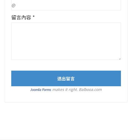
留言內容 *
makes it right. Balbooa.com
Joomla Forms