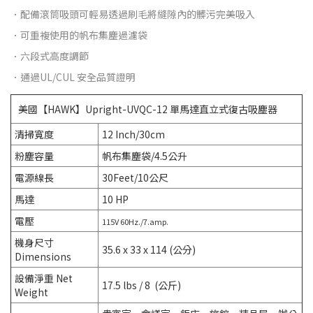
．配備滾筒吸頭可輕易透過刷毛將縫隙內的髒污完美吸入
．可重複使用的帆布集塵過濾袋
．六段式高度調節
．通過UL/CUL 安全品質證明
美國【HAWK】Upright-UVQC-12 單馬達直立式復古吸塵器
清掃寬度
12 Inch/30cm
粉塵容量
帆布集塵袋/4.5公升
電源線長
30Feet/10公尺
馬達
10 HP
電壓
115V 60Hz./7.amp.
機身尺寸
35.6 x 33 x 114 (公分)
Dimensions
設備淨重 Net
17.5 lbs / 8 (公斤)
Weight