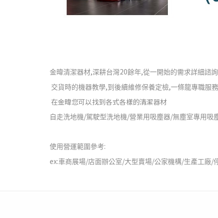
,
20
,
金暐清潔器材
深耕台灣
餘年
從一開始的需求詳細諮詢
,
,
交貨時的機器教學
到後續維修保養定檢
一條龍專職服
在金暐您可以找到各式各樣的清潔器材
/
/
/
自走洗地機
駕駛型洗地機
營業用吸塵器
無塵室專用吸
:
使用營運範圍參考
ex:
/
/
/
/
/
車商展場
店面辦公室
大型賣場
公家機構
生產工廠