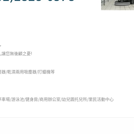
,
,
!
務
讓您無後顧之憂
/
/
塵器
乾濕兩用吸塵器
打蠟機等
/
/
/
/
/
停車場
游泳池
健身房
商用辦公室
幼兒園托兒所
里民活動中心